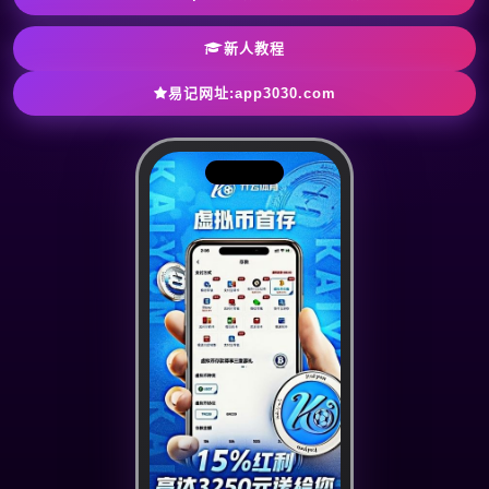
新人教程
易记网址:app3030.com