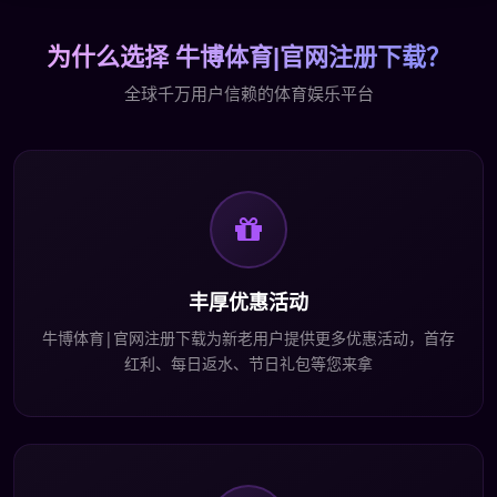
为什么选择 牛博体育|官网注册下载？
全球千万用户信赖的体育娱乐平台
丰厚优惠活动
牛博体育|官网注册下载为新老用户提供更多优惠活动，首存
红利、每日返水、节日礼包等您来拿